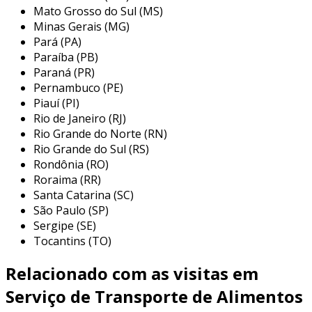
Mato Grosso do Sul (MS)
além disso, a
logística otimizada
permite
Minas Gerais (MG)
rotas mais eficientes, reduzindo custos
Pará (PA)
operacionais e o tempo de entrega, o que
Paraíba (PB)
resulta em uma maior
satisfação do cliente
.
Paraná (PR)
Pernambuco (PE)
essa infraestrutura robusta não só protege
Piauí (PI)
seus produtos, mas também impulsa sua
Rio de Janeiro (RJ)
capacidade competitiva no mercado.
Rio Grande do Norte (RN)
Rio Grande do Sul (RS)
vantagens do serviço de transporte
Rondônia (RO)
Roraima (RR)
o
serviço de transporte de alimentos não
Santa Catarina (SC)
perecíveis
oferece inúmeras vantagens
São Paulo (SP)
competitivas para sua empresa. com um
Sergipe (SE)
monitoramento em tempo real
, você pode
Tocantins (TO)
acompanhar cada etapa do processo logístico,
garantindo total transparência e controle
Relacionado com as visitas em
sobre suas cargas.
Serviço de Transporte de Alimentos
além disso, as
técnicas avançadas de