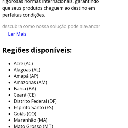
rigorosas normas internacionais, garantindo
que seus produtos cheguem ao destino em
perfeitas condições.
descubra como nossa solução pode alavancar
suas operações.
Ler Mais
características do transporte de
Regiões disponíveis:
alimentos não perecíveis
o serviço de
transporte de alimentos não
Acre (AC)
Alagoas (AL)
perecíveis
destaca-se por sua frota moderna e
Amapá (AP)
adaptada para atender às exigências
Amazonas (AM)
específicas desse tipo de carga.
Bahia (BA)
Ceará (CE)
equipados com
sistemas de controle
Distrito Federal (DF)
ambiental
, nossos veículos mantêm condições
Espírito Santo (ES)
ideais de temperatura e umidade, preservando
Goiás (GO)
a qualidade dos alimentos durante todo o
Maranhão (MA)
trajeto.
Mato Grosso (MT)