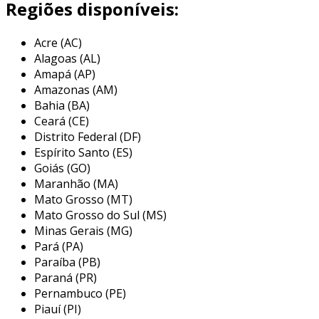
Regiões disponíveis:
características da logística de
alimentos perecíveis
Acre (AC)
Alagoas (AL)
na
logística de alimentos perecíveis
, a
Amapá (AP)
precisão no controle de temperatura é crucial
Amazonas (AM)
para manter a frescura e a validade dos
Bahia (BA)
Ceará (CE)
produtos.
Distrito Federal (DF)
utilizando sensores avançados e sistemas de
Espírito Santo (ES)
monitoramento em tempo real, nossa solução
Goiás (GO)
Maranhão (MA)
garante que cada etapa do transporte respeite
Mato Grosso (MT)
os padrões exigidos para segurança alimentar.
Mato Grosso do Sul (MS)
isso significa não apenas minimizar perdas,
Minas Gerais (MG)
Pará (PA)
mas também maximizar a satisfação do cliente
Paraíba (PB)
final, assegurando que os produtos cheguem
Paraná (PR)
nas melhores condições possíveis.
Pernambuco (PE)
benefícios da logística eficiente
Piauí (PI)