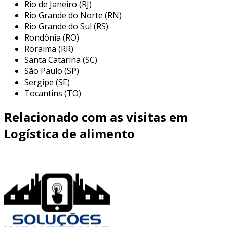
Rio de Janeiro (RJ)
uma
logística eficiente
transforma a cadeia
Rio Grande do Norte (RN)
de abastecimento em um diferencial
Rio Grande do Sul (RS)
Rondônia (RO)
competitivo ao garantir que produtos
Roraima (RR)
perecíveis cheguem ao seu destino com o
Santa Catarina (SC)
frescor e a qualidade desejados.
São Paulo (SP)
Sergipe (SE)
sistemas integrados permitem monitoramento
Tocantins (TO)
em tempo real e gestão otimizada de carga,
resultando em menor desperdício, redução de
Relacionado com as visitas em
custos operacionais e atendimento superior ao
cliente.
Logística de alimento
isso significa não apenas melhorar margens de
lucro, mas também fortalecer a confiança na
marca ao garantir a entrega de produtos
excepcionalmente valiosos.
aplicações na indústria alimentícia