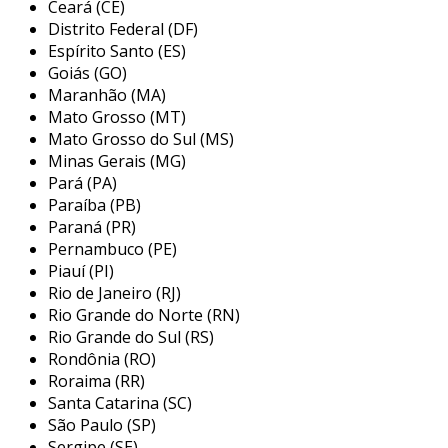
Ceará (CE)
uma condução suave, mesmo em terrenos
Distrito Federal (DF)
desafiadores, o que ajuda a proteger a
Espírito Santo (ES)
integridade da carga durante o transporte.
Goiás (GO)
Maranhão (MA)
equipado com
motores de última geração
,
Mato Grosso (MT)
proporciona desempenho superior e eficiência
Mato Grosso do Sul (MS)
de combustível, reduzindo significativamente os
Minas Gerais (MG)
Pará (PA)
custos operacionais e a pegada de carbono da
Paraíba (PB)
sua frota.
Paraná (PR)
benefícios para sua empresa
Pernambuco (PE)
Piauí (PI)
o
caminhão sider novo
proporciona
Rio de Janeiro (RJ)
vantagens significativas para sua empresa. com
Rio Grande do Norte (RN)
sua
eficiência no consumo de combustível
,
Rio Grande do Sul (RS)
Rondônia (RO)
reduz drasticamente os custos operacionais,
Roraima (RR)
permitindo que os recursos sejam alocados
Santa Catarina (SC)
para outras demandas.
São Paulo (SP)
Sergipe (SE)
a
robustez da construção
minimiza o tempo