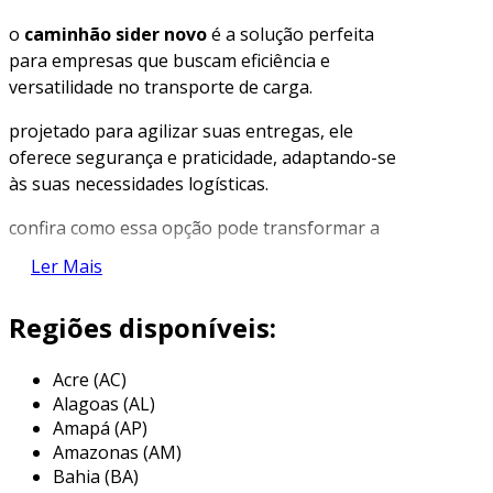
o
caminhão sider novo
é a solução perfeita
para empresas que buscam eficiência e
versatilidade no transporte de carga.
projetado para agilizar suas entregas, ele
oferece segurança e praticidade, adaptando-se
às suas necessidades logísticas.
confira como essa opção pode transformar a
logística do seu negócio.
Ler Mais
características do caminhão sider
Regiões disponíveis:
novo
o
caminhão sider novo
oferece uma estrutura
Acre (AC)
inovadora com carroceria lateral deslizante,
Alagoas (AL)
permitindo
acesso rápido e fácil
à carga, ideal
Amapá (AP)
para operações que demandam agilidade.
Amazonas (AM)
Bahia (BA)
a
tecnologia de suspensão avançada
garante