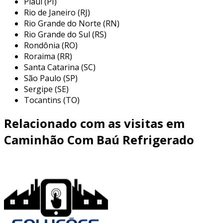
Piauí (PI)
frequentemente utilizado para
Rio de Janeiro (RJ)
transportar materiais pesados, como
Rio Grande do Norte (RN)
concreto, blocos e maquinários pesados.
Rio Grande do Sul (RS)
Rondônia (RO)
sua capacidade de carga e a distribuição
Roraima (RR)
equilibrada do peso tornam-no ideal para
Santa Catarina (SC)
estas tarefas.
São Paulo (SP)
transporte de máquinas:
além de
Sergipe (SE)
materiais de construção, o caminhão asa
Tocantins (TO)
delta é útil para o deslocamento de
Relacionado com as visitas em
máquinas pesadas, como escavadeiras e
guindastes, que precisam de um
Caminhão Com Baú Refrigerado
transporte seguro e eficaz.
indústria agrícola:
este veículo é usado
para transportar insumos agrícolas em
grandes quantidades, como fertilizantes e
equipamentos, oferecendo praticidade no
transporte rural.