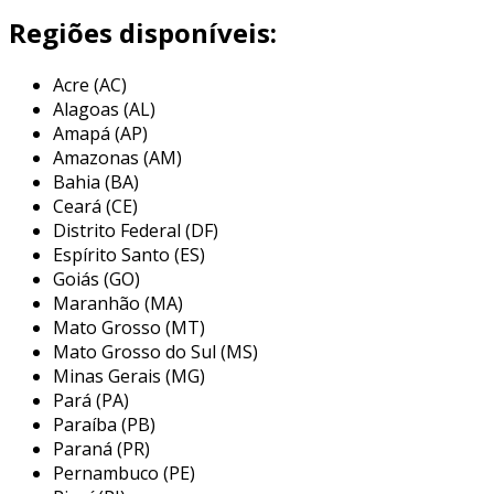
motorista.
Regiões disponíveis:
esse tipo de caminhão é especialmente útil em
Acre (AC)
setores como a construção civil e a indústria,
Alagoas (AL)
onde é necessário transportar equipamentos
Amapá (AP)
pesados e materiais. sua capacidade de carga e
Amazonas (AM)
o modo como distribui o peso conferem
Bahia (BA)
eficiência ao transporte, reduzindo o risco de
Ceará (CE)
acidentes e danos tanto ao veículo quanto à
Distrito Federal (DF)
carga.
Espírito Santo (ES)
Goiás (GO)
principais aplicações do caminhão
Maranhão (MA)
asa delta
Mato Grosso (MT)
Mato Grosso do Sul (MS)
o caminhão asa delta possui uma ampla gama
Minas Gerais (MG)
de aplicações, principalmente em setores que
Pará (PA)
exigem versatilidade e robustez no transporte.
Paraíba (PB)
as principais áreas de utilização incluem:
Paraná (PR)
Pernambuco (PE)
construção civil:
o caminhão é