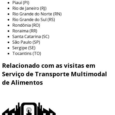
Piauí (PI)
sobre suas entregas.
Rio de Janeiro (RJ)
Rio Grande do Norte (RN)
a garantia de
procedimentos padrão de
Rio Grande do Sul (RS)
segurança
reduz o risco de imprevistos,
Rondônia (RO)
melhorando a eficiência e a confiabilidade das
Roraima (RR)
operações logísticas.
Santa Catarina (SC)
São Paulo (SP)
benefícios do transporte seguro
Sergipe (SE)
Tocantins (TO)
garantir a
segurança no transporte de
alimentos perecíveis
traduz-se em confiança
Relacionado com as visitas em
e credibilidade para sua cadeia de suprimentos.
Serviço de Transporte Multimodal
com tecnologias de monitoramento avançadas,
de Alimentos
oferecemos
rastreamento contínuo
e dados
precisos para cada etapa da entrega,
permitindo intervenções rápidas em caso de
desvios.
isso
minimiza perdas
e melhora a satisfação