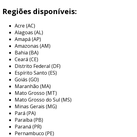
otimizar sua cadeia de suprimentos
Regiões disponíveis:
alimentícios.
características dos serviços de
Acre (AC)
transporte
Alagoas (AL)
Amapá (AP)
nossos serviços de
transporte de alimentos
Amazonas (AM)
perecíveis
são projetados para atender às
Bahia (BA)
Ceará (CE)
rigorosas exigências do setor de logística e
Distrito Federal (DF)
distribuição.
Espírito Santo (ES)
a frota é equipada com unidades de
Goiás (GO)
Maranhão (MA)
refrigeração de última geração, assegurando a
Mato Grosso (MT)
estabilidade térmica
necessária para
Mato Grosso do Sul (MS)
preservar a qualidade dos produtos.
Minas Gerais (MG)
Pará (PA)
além disso, nossos veículos possuem
sistemas
Paraíba (PB)
de rastreamento por gps
que fornecem
Paraná (PR)
monitoramento em tempo real, permitindo que
Pernambuco (PE)
as empresas mantenham um controle rigoroso