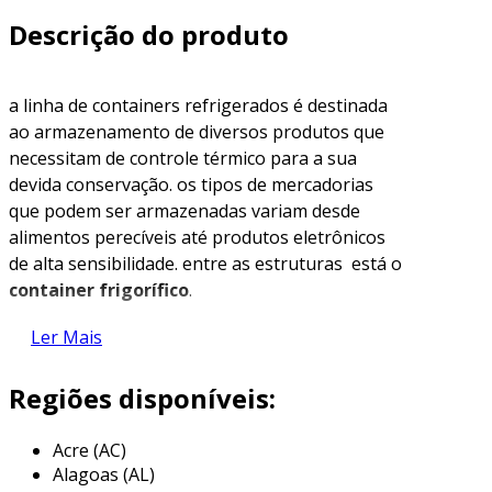
Descrição do produto
a linha de containers refrigerados é destinada
ao armazenamento de diversos produtos que
necessitam de controle térmico para a sua
devida conservação. os tipos de mercadorias
que podem ser armazenadas variam desde
alimentos perecíveis até produtos eletrônicos
de alta sensibilidade. entre as estruturas está o
container frigorífico
.
detalhes básicos sobre o produto
Ler Mais
os modelos disponíveis apresentam variedade
Regiões disponíveis:
em dimensões internas, podendo atender a
estabelecimentos de diversos portes. os
Acre (AC)
modelos de containers refrigerados oferecidos
Alagoas (AL)
para compra ou locação pela t.a.m. miranda