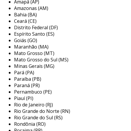
Amapá (AP)
containers são:
Amazonas (AM)
Bahia (BA)
reefer 10’;
Ceará (CE)
reefer 20’;
Distrito Federal (DF)
Espírito Santo (ES)
reefer 40’ hc.
Goiás (GO)
Maranhão (MA)
as capacidades cúbicas dos modelos citados
Mato Grosso (MT)
são, respectivamente, 16m³, 28m³ e 67m³. em
Mato Grosso do Sul (MS)
geral, as estruturas dos containers para
Minas Gerais (MG)
frigoríficos são compostas por alumínio ou aço
Pará (PA)
e uma camada de 10 cm de material isolante
Paraíba (PB)
térmico.
Paraná (PR)
Pernambuco (PE)
container frigorífico da mais alta
Piauí (PI)
qualidade
Rio de Janeiro (RJ)
Rio Grande do Norte (RN)
entre os acessórios fornecidos em conjunto
Rio Grande do Sul (RS)
com a compra ou locação de container, está o
Rondônia (RO)
transformador 380 v para 440 v. o acessório
Roraima (RR)