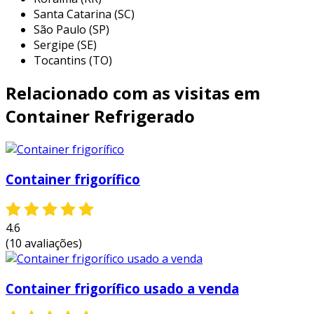
permite a ligação da máquina geradora de
Santa Catarina (SC)
temperatura em correntes trifásicas.
São Paulo (SP)
Sergipe (SE)
sediada em campinas, no estado de são paulo,
Tocantins (TO)
a t.a.m. miranda containers há quase 20 anos
na adaptação de containers para aplicações
Relacionado com as visitas em
diversas. o seu fornecimento de container
Container Refrigerado
refrigerado para frigorífico confere facilidades
para empreendimentos atuantes no comércio
de carnes.
Container frigorífico
4.6
(10 avaliações)
Container frigorífico usado a venda