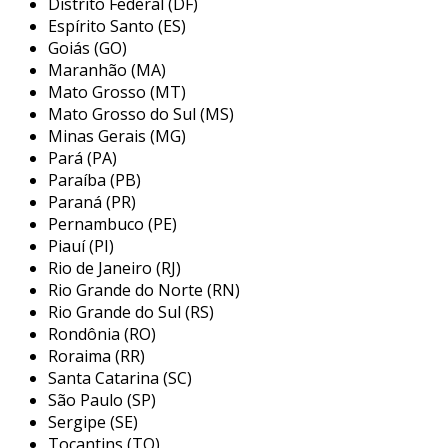
Distrito Federal (DF)
além disso, sua estrutura robusta suporta até
Espírito Santo (ES)
as condições mais exigentes, minimizando o
Goiás (GO)
desgaste e maximizando a durabilidade.
Maranhão (MA)
Mato Grosso (MT)
isso garante menos interrupções e menor
Mato Grosso do Sul (MS)
custo total de operação ao longo do tempo,
Minas Gerais (MG)
proporcionando a resiliência que o seu negócio
Pará (PA)
exige.
Paraíba (PB)
Paraná (PR)
vantagens do caminhão sider
Pernambuco (PE)
Piauí (PI)
o
caminhão sider
oferece uma série de
Rio de Janeiro (RJ)
vantagens estratégicas para empresas focadas
Rio Grande do Norte (RN)
em otimização logística. sua construção
Rio Grande do Sul (RS)
inovadora com laterais flexíveis acelera o
Rondônia (RO)
processo de carregamento e descarregamento,
Roraima (RR)
reduzindo significativamente o tempo de
Santa Catarina (SC)
inatividade.
São Paulo (SP)
Sergipe (SE)
além disso, o projeto robusto minimiza os
Tocantins (TO)