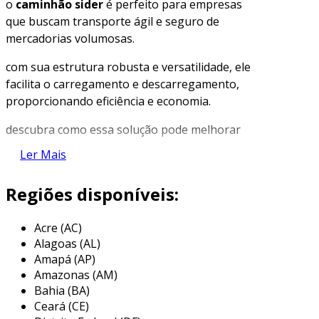
o
caminhão sider
é perfeito para empresas
que buscam transporte ágil e seguro de
mercadorias volumosas.
com sua estrutura robusta e versatilidade, ele
facilita o carregamento e descarregamento,
proporcionando eficiência e economia.
descubra como essa solução pode melhorar
sua logística.
Ler Mais
características do caminhão sider
Regiões disponíveis:
o
caminhão sider
é projetado para maximizar
a eficiência operacional em operações de
Acre (AC)
transporte de carga.
Alagoas (AL)
Amapá (AP)
equipado com laterais deslizantes, permite
Amazonas (AM)
acesso rápido e simplificado à carga, reduzindo
Bahia (BA)
o tempo de carregamento e descarga.
Ceará (CE)