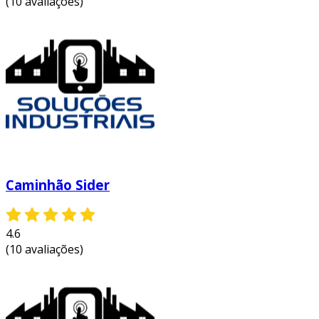
(10 avaliações)
otimizem suas cadeias de suprimentos
.
operações logísticas
além disso, o caminhão sider é perfeito para
operações logísticas
em centros urbanos,
onde o espaço e o tempo são essenciais.
ao maximizar o uso do espaço e minimizar o
tempo de carga, ele proporciona uma
vantagem competitiva crucial
.
Caminhão Sider
4.6
(10 avaliações)