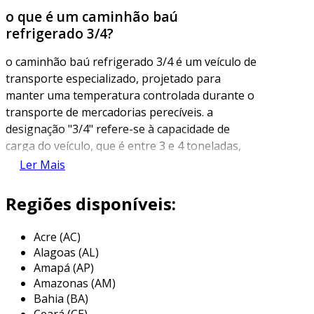
o que é um caminhão baú
refrigerado 3/4?
o caminhão baú refrigerado 3/4 é um veículo de
transporte especializado, projetado para
manter uma temperatura controlada durante o
transporte de mercadorias perecíveis. a
designação "3/4" refere-se à capacidade de
carga do veículo, que é entre 3 e 4 toneladas,
tornando-o ideal para pequenas e médias
Ler Mais
empresas que necessitam de transporte
eficiente para produtos como alimentos,
Regiões disponíveis:
medicamentos e flores.
Acre (AC)
este tipo de caminhão é equipado com um
Alagoas (AL)
sistema de refrigeração que permite a variação
Amapá (AP)
de temperatura, garantindo que os produtos
Amazonas (AM)
cheguem ao seu destino em condições ideais.
Bahia (BA)
além disso, o baú é projetado para maximizar o
Ceará (CE)