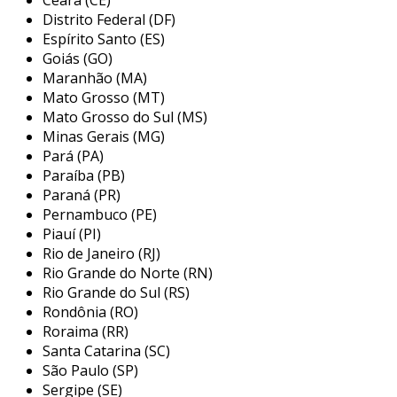
espaço disponível e proteger os itens
Distrito Federal (DF)
transportados contra fatores externos, como
Espírito Santo (ES)
chuva e poeira.
Goiás (GO)
Maranhão (MA)
principais aplicações do caminhão
Mato Grosso (MT)
baú refrigerado 3/4
Mato Grosso do Sul (MS)
Minas Gerais (MG)
os caminhões baú refrigerados 3/4 são
Pará (PA)
amplamente utilizados em vários setores,
Paraíba (PB)
devido à sua capacidade de transporte e
Paraná (PR)
eficiência. entre as principais aplicações,
Pernambuco (PE)
Piauí (PI)
podemos listar:
Rio de Janeiro (RJ)
transporte de alimentos:
Rio Grande do Norte (RN)
supermercados e restaurantes utilizam
Rio Grande do Sul (RS)
Rondônia (RO)
esses veículos para transportar produtos
Roraima (RR)
como carnes, laticínios e vegetais, que
Santa Catarina (SC)
exigem temperaturas específicas para
São Paulo (SP)
garantir a segurança alimentar.
Sergipe (SE)