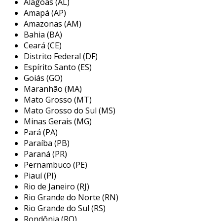
Alagoas (AL)
padrões de qualidade no transporte de
Amapá (AP)
produtos perecíveis.
Amazonas (AM)
Bahia (BA)
o
sistema de isolamento térmico
avançado
Ceará (CE)
assegura que a temperatura interna
Distrito Federal (DF)
permaneça constante, mesmo em condições
Espírito Santo (ES)
climáticas adversas, preservando a integridade
Goiás (GO)
Maranhão (MA)
dos seus produtos.
Mato Grosso (MT)
a
estrutura em aço inoxidável
não só
Mato Grosso do Sul (MS)
proporciona durabilidade e resistência à
Minas Gerais (MG)
Pará (PA)
corrosão, mas também reduz
Paraíba (PB)
significativamente os custos de manutenção ao
Paraná (PR)
longo do tempo.
Pernambuco (PE)
Piauí (PI)
com um
sistema de refrigeração eficiente
,
Rio de Janeiro (RJ)
as carretas refrigeradas oferecem o equilíbrio
Rio Grande do Norte (RN)
ideal entre capacidade de carga e eficiência
Rio Grande do Sul (RS)
energética, otimizando cada operação de
Rondônia (RO)