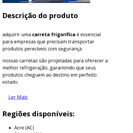
Descrição do produto
adquirir uma
carreta frigorífica
é essencial
para empresas que precisam transportar
produtos perecíveis com segurança.
nossas carretas são projetadas para oferecer a
melhor refrigeração, garantindo que seus
produtos cheguem ao destino em perfeito
estado.
descubra a solução ideal para suas
Ler Mais
necessidades logísticas.
Regiões disponíveis:
características da carreta frigorífica
nossas carretas frigoríficas são projetadas com
Acre (AC)
tecnologia de ponta para atender rigorosos