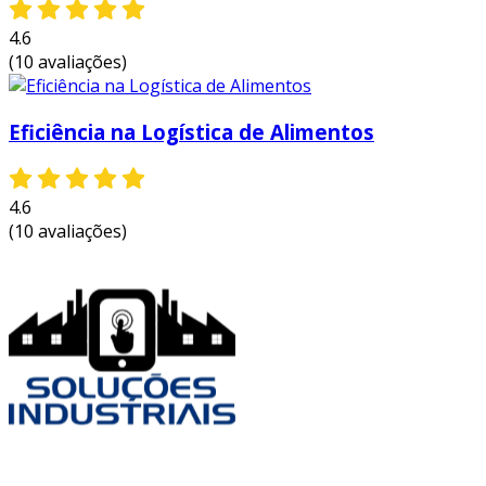
estes exemplos destacam como nossas
4.6
soluções são projetadas para fortalecer
(10 avaliações)
operações e garantir um fluxo de trabalho mais
eficaz.
Eficiência na Logística de Alimentos
4.6
(10 avaliações)