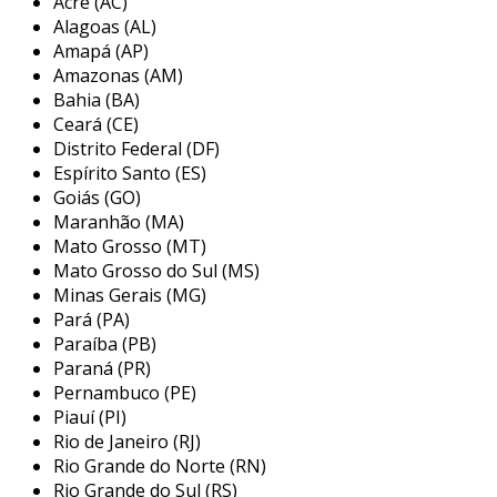
Acre (AC)
Alagoas (AL)
nosso
serviço de logística alimentar
oferece
Amapá (AP)
um sistema integrado de gestão de transporte
Amazonas (AM)
que se adapta às necessidades específicas de
Bahia (BA)
Ceará (CE)
cada empresa.
Distrito Federal (DF)
com tecnologias avançadas de rastreamento
Espírito Santo (ES)
por gps, é possível monitorar em tempo real
Goiás (GO)
Maranhão (MA)
todos os processos logísticos, assegurando
Mato Grosso (MT)
que os alimentos sejam entregues com
Mato Grosso do Sul (MS)
precisão
e
pontualidade
.
Minas Gerais (MG)
Pará (PA)
além disso, nossa infraestrutura robusta
Paraíba (PB)
permite a conservação adequada dos produtos,
Paraná (PR)
evitando perdas e respeitando todas as
Pernambuco (PE)
normativas de
segurança alimentar
.
Piauí (PI)
Rio de Janeiro (RJ)
essa abordagem garante a confiança de que
Rio Grande do Norte (RN)
seu produto chegará ao destino final em
Rio Grande do Sul (RS)
perfeitas condições
, reduzindo custos e