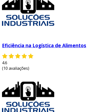
de transporte preserva as propriedades
organolépticas dos alimentos, como
sabor, textura e aroma.
segurança alimentar:
a prevenção de
contaminação durante o transporte é
essencial, e seguir as normas sanitárias
reduz o risco de doenças alimentares.
Eficiência na Logística de Alimentos
atendimento rápido:
um sistema
logístico eficiente permite entregas mais
rápidas, aumentando a competitividade e
4.6
a satisfação do cliente.
(10 avaliações)
sustentabilidade:
a otimização do
transporte pode reduzir a pegada de
carbono, principalmente quando são
adotadas práticas mais ecológicas, como o
uso de veículos elétricos.
o transporte eficaz de alimentos preparados