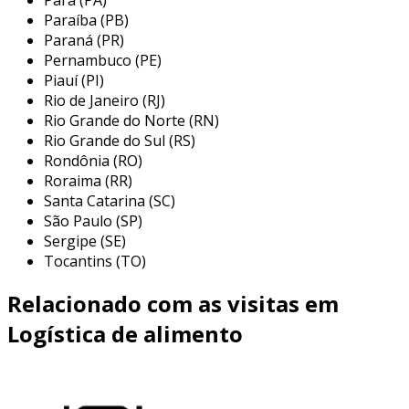
transporte de alimentos preparados, cada uma
Paraíba (PB)
adaptada a diferentes necessidades e
Paraná (PR)
contextos. a escolha do método mais adequado
Pernambuco (PE)
Piauí (PI)
é crucial para assegurar que a qualidade dos
Rio de Janeiro (RJ)
alimentos não seja comprometida. entre os
Rio Grande do Norte (RN)
principais métodos, destacam-se:
Rio Grande do Sul (RS)
Rondônia (RO)
transporte refrigerado:
utiliza veículos
Roraima (RR)
equipados com sistemas de refrigeração
Santa Catarina (SC)
para manter a temperatura dos
São Paulo (SP)
alimentos, evitando a proliferação de
Sergipe (SE)
bactérias e deterioração.
Tocantins (TO)
transporte a granel:
ideal para grandes
Relacionado com as visitas em
eventos e buffets, permite o transporte
de grandes quantidades de alimentos em
Logística de alimento
recipientes apropriados, garantindo a
eficiência do serviço.
transporte em embalagens térmicas: