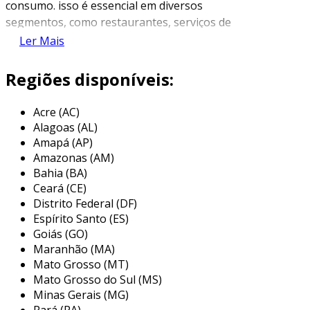
consumo. isso é essencial em diversos
segmentos, como restaurantes, serviços de
catering e empresas de entrega de refeições. a
Ler Mais
logística nesse contexto deve assegurar a
qualidade, segurança e temperatura adequada
Regiões disponíveis:
dos alimentos durante todo o trajeto.
Acre (AC)
o transporte de alimentos preparados envolve
Alagoas (AL)
um conjunto de regras e práticas que visam
Amapá (AP)
prevenir contaminações e garantir que os
Amazonas (AM)
produtos mantenham suas características
Bahia (BA)
gustativas e nutricionais. a implementação de
Ceará (CE)
medidas de segurança alimentar e o uso de
Distrito Federal (DF)
veículos adequados são fundamentais para o
Espírito Santo (ES)
sucesso dessa operação.
Goiás (GO)
Maranhão (MA)
principais métodos de transporte de
Mato Grosso (MT)
alimentos preparados
Mato Grosso do Sul (MS)
Minas Gerais (MG)
existem diversas maneiras de realizar o
Pará (PA)