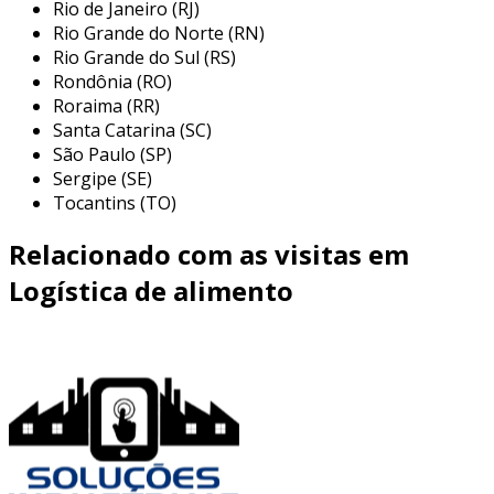
Rio de Janeiro (RJ)
na
indústria alimentícia
, manter a qualidade
Rio Grande do Norte (RN)
dos produtos é fundamental para satisfazer
Rio Grande do Sul (RS)
Rondônia (RO)
padrões rigorosos e expectativas dos
Roraima (RR)
consumidores.
Santa Catarina (SC)
nossas soluções logísticas especializadas
São Paulo (SP)
Sergipe (SE)
oferecem controle preciso de temperatura e
Tocantins (TO)
umidade, garantindo que produtos perecíveis
mantenham sua integridade durante todo o
Relacionado com as visitas em
processo de distribuição.
Logística de alimento
reduzindo a possibilidade de deterioração, sua
empresa pode esperar menores perdas e
maior satisfação do cliente, resultando em
fidelização e aumento de receita.
especificações técnicas
as
especificações técnicas
de nossas soluções