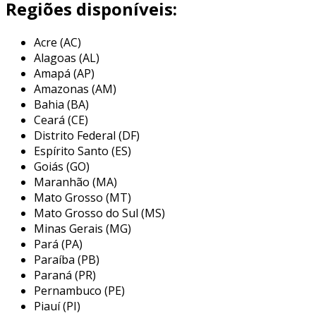
Regiões disponíveis:
vantagens da logística de alimentos
na
logística de alimentos
, a eficiência
Acre (AC)
operacional é crucial para garantir prazos
Alagoas (AL)
rigorosos enquanto se mantém a integridade
Amapá (AP)
dos produtos.
Amazonas (AM)
Bahia (BA)
nossas soluções avançadas implementam
Ceará (CE)
tecnologias de otimização de rotas que não só
Distrito Federal (DF)
reduzem o tempo de transporte mas também
Espírito Santo (ES)
diminuem os custos operacionais, melhorando
Goiás (GO)
Maranhão (MA)
a margem de lucro e facilitando a gestão de
Mato Grosso (MT)
frotas.
Mato Grosso do Sul (MS)
além disso, a aderência às normas de
Minas Gerais (MG)
Pará (PA)
segurança alimentar reduz riscos, protegendo
Paraíba (PB)
sua marca e aumentando a confiança dos
Paraná (PR)
clientes.
Pernambuco (PE)
aplicações na indústria alimentícia
Piauí (PI)