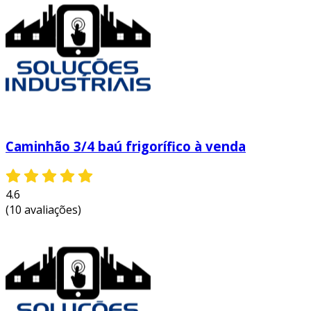
alimentos e produtos, garantindo que
cheguem em perfeitas condições ao
consumidor.
redução de perdas financeiras:
mantendo a temperatura adequada, as
empresas evitam o desperdício de
mercadorias, o que significa menos
perdas financeiras e maior lucro.
Caminhão 3/4 baú frigorífico à venda
conformidade regulatória:
o transporte
de produtos perecíveis e farmacêuticos
exige uma série de normas sanitárias. com
4.6
um caminhão baú refrigerado, as
(10 avaliações)
empresas garantem a conformidade,
evitando multas e sanções.
aumenta a confiança do cliente:
a
entrega de produtos em alta qualidade e
com segurança resulta em maior