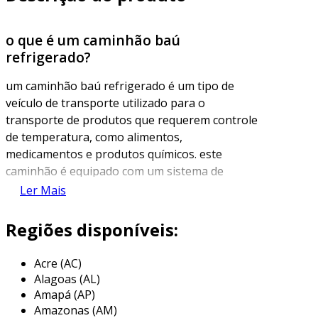
o que é um caminhão baú
refrigerado?
um caminhão baú refrigerado é um tipo de
veículo de transporte utilizado para o
transporte de produtos que requerem controle
de temperatura, como alimentos,
medicamentos e produtos químicos. este
caminhão é equipado com um sistema de
refrigeração que mantém uma temperatura
Ler Mais
adequada para preservar a qualidade e a
segurança dos produtos transportados,
Regiões disponíveis:
evitando a contaminação e deterioração.
Acre (AC)
a estrutura do caminhão é composta por um
Alagoas (AL)
baú que pode ter diferentes tamanhos e
Amapá (AP)
capacidades, dependendo da necessidade do
Amazonas (AM)