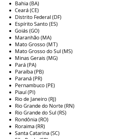
negócio. a economia de combustível, a redução
Bahia (BA)
de custos operacionais e a manutenção do frio
Ceará (CE)
constante são características que tornam esses
Distrito Federal (DF)
veículos ideais para empresas que atuam no
Espírito Santo (ES)
setor de logística e distribuição de produtos
Goiás (GO)
Maranhão (MA)
sensíveis à temperatura.
Mato Grosso (MT)
principais aplicações do caminhão
Mato Grosso do Sul (MS)
baú refrigerado
Minas Gerais (MG)
Pará (PA)
os caminhões baú refrigerados são essenciais
Paraíba (PB)
em diversas indústrias que lidam com produtos
Paraná (PR)
que necessitam de condições especiais de
Pernambuco (PE)
Piauí (PI)
armazenamento e transporte. a versatilidade
Rio de Janeiro (RJ)
desse tipo de veículo permite que sejam
Rio Grande do Norte (RN)
empregados em diferentes áreas. as principais
Rio Grande do Sul (RS)
aplicações incluem:
Rondônia (RO)
Roraima (RR)
transporte de alimentos:
ideal para
Santa Catarina (SC)
manter a integridade de carnes, laticínios,