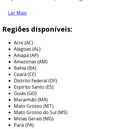
descubra como essa opção pode atender suas
Ler Mais
necessidades logísticas.
Regiões disponíveis:
características do caminhão com baú
refrigerado
Acre (AC)
o
caminhão com baú refrigerado
possui
Alagoas (AL)
características técnicas que garantem eficiência
Amapá (AP)
e confiabilidade para seu negócio. com
Amazonas (AM)
isolamento térmico de ponta, mantém os
Bahia (BA)
Ceará (CE)
produtos na temperatura correta o tempo
Distrito Federal (DF)
todo, o que resulta em preservação de
Espírito Santo (ES)
qualidade e conformidade com normas de
Goiás (GO)
transporte.
Maranhão (MA)
Mato Grosso (MT)
seu motor eficiente reduz o consumo de
Mato Grosso do Sul (MS)
combustível, garantindo economia em
Minas Gerais (MG)
operações de longa distância. além disso, o
Pará (PA)
chassi reforçado oferece durabilidade mesmo