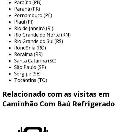
Paraíba (PB)
sob cargas pesadas, minimizando paradas para
Paraná (PR)
manutenção e otimizando o tempo de
Pernambuco (PE)
operação.
Piauí (PI)
Rio de Janeiro (RJ)
vantagens do caminhão usado
Rio Grande do Norte (RN)
Rio Grande do Sul (RS)
optar por um
caminhão usado
oferece
Rondônia (RO)
vantagens significativas para sua operação.
Roraima (RR)
através de um investimento inicial mais baixo,
Santa Catarina (SC)
você libera recursos financeiros para outras
São Paulo (SP)
áreas críticas do seu negócio.
Sergipe (SE)
Tocantins (TO)
apesar de usado, cada unidade é inspecionada
e certificada, garantindo desempenho confiável.
Relacionado com as visitas em
além disso, a depreciação mais lenta de um
Caminhão Com Baú Refrigerado
caminhão usado protege seu capital investido,
permitindo maior flexibilidade financeira no
longo prazo.
aplicações no transporte de cargas