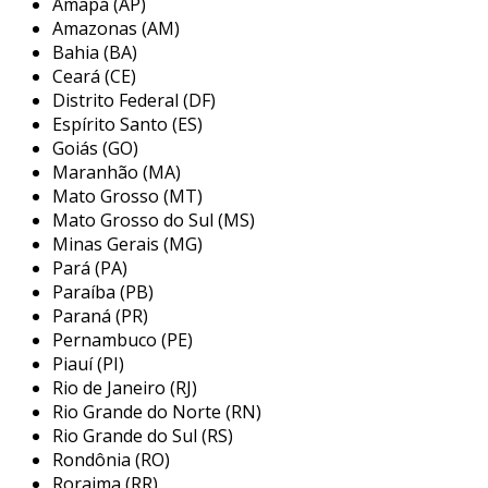
Amapá (AP)
que a tornam imprescindível para o transporte
Amazonas (AM)
de produtos perecíveis. com um
sistema de
Bahia (BA)
Ceará (CE)
refrigeração de última geração
, assegura a
Distrito Federal (DF)
manutenção precisa da temperatura interna,
Espírito Santo (ES)
preservando a integridade das cargas.
Goiás (GO)
Maranhão (MA)
a construção em
aço inoxidável
não só
Mato Grosso (MT)
oferece resistência à corrosão, mas também
Mato Grosso do Sul (MS)
garante
vida útil prolongada
, reduzindo a
Minas Gerais (MG)
necessidade de manutenção frequente.
Pará (PA)
Paraíba (PB)
além disso, o design aerodinâmico contribui
Paraná (PR)
para um
consumo eficiente de combustível
,
Pernambuco (PE)
promovendo economia operacional
Piauí (PI)
significativa e tornando-se uma solução ideal
Rio de Janeiro (RJ)
para empresas que buscam eficiência e redução
Rio Grande do Norte (RN)
de custos em suas operações logísticas.
Rio Grande do Sul (RS)
Rondônia (RO)
benefícios do transporte com
Roraima (RR)