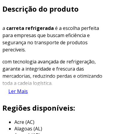
Descrição do produto
a
carreta refrigerada
é a escolha perfeita
para empresas que buscam eficiência e
segurança no transporte de produtos
perecíveis.
com tecnologia avançada de refrigeração,
garante a integridade e frescura das
mercadorias, reduzindo perdas e otimizando
toda a cadeia logística.
Ler Mais
descubra como nossa solução pode melhorar
suas operações de transporte.
Regiões disponíveis:
principais características da carreta
refrigerada
Acre (AC)
Alagoas (AL)
a
carreta refrigerada
possui características