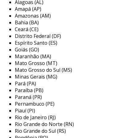
Alagoas (AL)
estrutura modular, que incorpora
laterais de
Amapá (AP)
lona deslizantes
, permitindo acesso ágil às
Amazonas (AM)
cargas.
Bahia (BA)
Ceará (CE)
este design inovador minimiza o tempo de
Distrito Federal (DF)
carga e descarga, otimizando a eficiência
Espírito Santo (ES)
logística.
Goiás (GO)
Maranhão (MA)
além disso, a resistência dos materiais
Mato Grosso (MT)
utilizados assegura durabilidade e menor
Mato Grosso do Sul (MS)
necessidade de manutenção, reduzindo custos
Minas Gerais (MG)
Pará (PA)
a longo prazo.
Paraíba (PB)
com uma capacidade de carga elevada, este
Paraná (PR)
caminhão é ideal para transportadoras que
Pernambuco (PE)
Piauí (PI)
necessitam de soluções versáteis e confiáveis.
Rio de Janeiro (RJ)
vantagens do caminhão sider
Rio Grande do Norte (RN)
Rio Grande do Sul (RS)
uma das principais vantagens do
caminhão
Rondônia (RO)