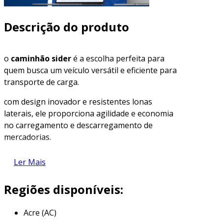
Descrição do produto
o
caminhão sider
é a escolha perfeita para
quem busca um veículo versátil e eficiente para
transporte de carga.
com design inovador e resistentes lonas
laterais, ele proporciona agilidade e economia
no carregamento e descarregamento de
mercadorias.
descubra como o caminhão sider pode otimizar
Ler Mais
sua operação e reduzir custos logísticos.
Regiões disponíveis:
principais características do
caminhão sider
Acre (AC)
o
caminhão sider
destaca-se por sua