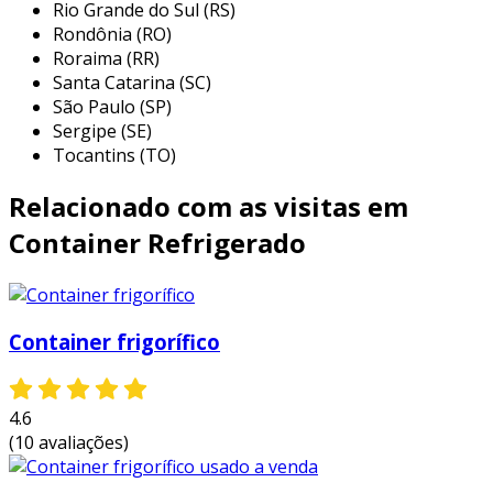
complementam o produto é o transformador
Rio Grande do Sul (RS)
Rondônia (RO)
380 v p/ 440 v.
Roraima (RR)
o melhor e mais completo container
Santa Catarina (SC)
frigorífico usado a venda
São Paulo (SP)
Sergipe (SE)
portanto, os containers marítimos apresentam
Tocantins (TO)
um nível de resistência muito superior a
Relacionado com as visitas em
diversas outras estruturas metálicas. isso
permite que a t.a.m. miranda containers
Container Refrigerado
disponibilize para venda e locação
equipamentos de alta durabilidade e que
ofereçam segurança aos seus usuários.
Container frigorífico
4.6
(10 avaliações)