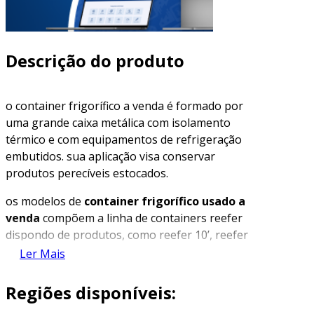
Descrição do produto
o container frigorífico a venda é formado por
uma grande caixa metálica com isolamento
térmico e com equipamentos de refrigeração
embutidos. sua aplicação visa conservar
produtos perecíveis estocados.
os modelos de
container frigorífico usado a
venda
compõem a linha de containers reefer
dispondo de produtos, como reefer 10’, reefer
20’ e reefer 40’, apresentando variações nas
Ler Mais
medidas internas. com a variedade de medidas,
o comércio de containers refrigerados atende a
Regiões disponíveis:
proporções diversas de cargas perecíveis a