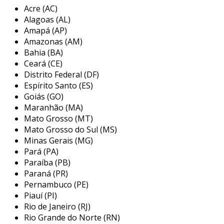
serem transportadas ou armazenadas.
Acre (AC)
Alagoas (AL)
informações extras sobre o produto
Amapá (AP)
Amazonas (AM)
o container frigorífico apresenta as seguintes
Bahia (BA)
vantagens:
Ceará (CE)
Distrito Federal (DF)
preço inferior ao dos produtos de
Espírito Santo (ES)
primeira mão;
Goiás (GO)
garantia de perfeitas condições;
Maranhão (MA)
Mato Grosso (MT)
plena capacidade para armazenamentos
Mato Grosso do Sul (MS)
em temperaturas baixas.
Minas Gerais (MG)
entre outras.
Pará (PA)
Paraíba (PB)
a máquina geradora de temperatura,
Paraná (PR)
responsável pela refrigeração interna do
Pernambuco (PE)
container frigorífico, está acoplada à estrutura
Piauí (PI)
e pode ser acionada através de corrente
Rio de Janeiro (RJ)
elétrica trifásica. um dos acessórios que
Rio Grande do Norte (RN)