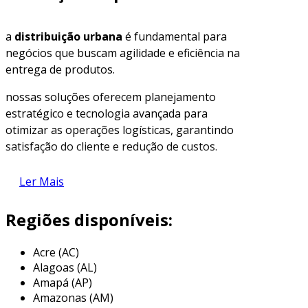
a
distribuição urbana
é fundamental para
negócios que buscam agilidade e eficiência na
entrega de produtos.
nossas soluções oferecem planejamento
estratégico e tecnologia avançada para
otimizar as operações logísticas, garantindo
satisfação do cliente e redução de custos.
descubra como nossos serviços podem
Ler Mais
transformar sua cadeia de suprimentos.
Regiões disponíveis:
principais vantagens e recursos
a implementação de nossa solução de
Acre (AC)
distribuição urbana
oferece às empresas uma
Alagoas (AL)
variedade de vantagens que otimizam as
Amapá (AP)
operações logísticas.
Amazonas (AM)