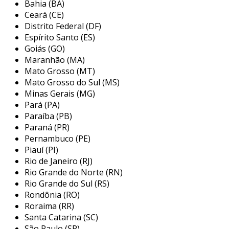
Bahia (BA)
o
uso de tecnologia de rastreamento em
Ceará (CE)
tempo real
garante maior controle e
Distrito Federal (DF)
visibilidade das remessas, permitindo decisões
Espírito Santo (ES)
informadas e respostas rápidas a imprevistos.
Goiás (GO)
Maranhão (MA)
com um
sistema automatizado de
Mato Grosso (MT)
planejamento de rotas
, as entregas são
Mato Grosso do Sul (MS)
realizadas de forma mais eficiente,
Minas Gerais (MG)
Pará (PA)
economizando combustível e tempo.
Paraíba (PB)
essa combinação de recursos, além de reduzir
Paraná (PR)
os custos operacionais, promove um
Pernambuco (PE)
Piauí (PI)
atendimento ao cliente mais ágil e eficaz.
Rio de Janeiro (RJ)
aplicações em diferentes setores
Rio Grande do Norte (RN)
Rio Grande do Sul (RS)
nossa solução de
distribuição urbana
se
Rondônia (RO)
destaca pela sua flexibilidade e adaptação a
Roraima (RR)
uma variedade de setores industriais.
Santa Catarina (SC)
São Paulo (SP)