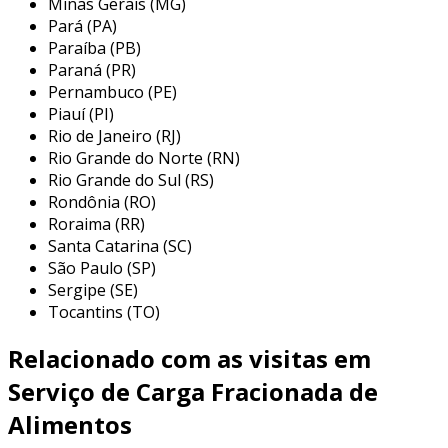
ao priorizar a
segurança e a pontualidade
,
Minas Gerais (MG)
Pará (PA)
asseguramos que as mercadorias cheguem ao
Paraíba (PB)
destino sem comprometer a integridade dos
Paraná (PR)
produtos, resultando em
satisfação
Pernambuco (PE)
garantida para clientes
e parceiros de
Piauí (PI)
negócio.
Rio de Janeiro (RJ)
Rio Grande do Norte (RN)
características do serviço
Rio Grande do Sul (RS)
Rondônia (RO)
o
serviço para carga fracionada
se destaca
Roraima (RR)
por sua
capacidade de flexibilização de
Santa Catarina (SC)
rotas
, o que permite adaptações rápidas
São Paulo (SP)
conforme a demanda do cliente.
Sergipe (SE)
Tocantins (TO)
com uma
tecnologia de rastreamento
avançada
, oferecemos visibilidade em tempo
Relacionado com as visitas em
real das mercadorias, garantindo controle total
e segurança no transporte.
Serviço de Carga Fracionada de
Alimentos
além disso, utilizamos
sistemas de