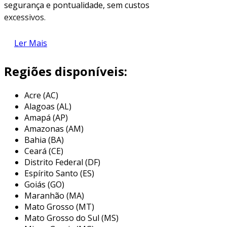
segurança e pontualidade, sem custos
excessivos.
descubra como nosso serviço pode
Ler Mais
transformar suas operações logísticas,
atendendo a diversos setores de forma
Regiões disponíveis:
personalizada e confiável.
principais benefícios do serviço
Acre (AC)
Alagoas (AL)
optar pelo
serviço para carga fracionada
Amapá (AP)
garante
redução significativa nos custos
Amazonas (AM)
logísticos
, graças à melhor utilização da
Bahia (BA)
Ceará (CE)
capacidade de transporte.
Distrito Federal (DF)
este serviço permite o
uso otimizado de
Espírito Santo (ES)
espaços
em veículos, o que se traduz em
Goiás (GO)
Maranhão (MA)
menos despesas operacionais e mais eficiência
Mato Grosso (MT)
no fluxo de trabalho.
Mato Grosso do Sul (MS)