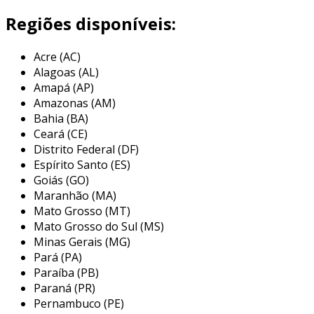
independentemente das condições externas.
Regiões disponíveis:
além de garantir a conservação dos produtos,
Acre (AC)
os furgões refrigerados atendem a normas
Alagoas (AL)
específicas de segurança e higienização,
Amapá (AP)
fundamentais para o transporte de itens como
Amazonas (AM)
carnes, laticínios e produtos farmacêuticos. o
Bahia (BA)
uso desse tipo de veículo é essencial para
Ceará (CE)
empresas que precisam manter a qualidade e a
Distrito Federal (DF)
integridade das suas mercadorias durante o
Espírito Santo (ES)
transporte.
Goiás (GO)
Maranhão (MA)
principais aplicações do furgão
Mato Grosso (MT)
refrigerado
Mato Grosso do Sul (MS)
Minas Gerais (MG)
os furgões refrigerados são amplamente
Pará (PA)
utilizados em diversas indústrias e setores,
Paraíba (PB)
oferecendo uma solução prática e eficiente
Paraná (PR)
para o transporte de produtos que exigem
Pernambuco (PE)