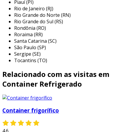
Piauí (PI)
temperaturas controladas. entre as principais
Rio de Janeiro (RJ)
aplicações, destacam-se os seguintes
Rio Grande do Norte (RN)
segmentos:
Rio Grande do Sul (RS)
Rondônia (RO)
alimentação:
transportam alimentos
Roraima (RR)
perecíveis como frutas, verduras, carnes e
Santa Catarina (SC)
laticínios, garantindo que cheguem
São Paulo (SP)
frescos e com qualidade ao consumidor
Sergipe (SE)
final.
Tocantins (TO)
farmacêutico:
essenciais para o
Relacionado com as visitas em
transporte de medicamentos e vacinas,
que necessitam de condições específicas
Container Refrigerado
de temperatura para manter sua eficácia.
eventos e catering:
utilizados por
empresas de catering para transportar
Container frigorífico
pratos e ingredientes que precisam ser
mantidos em temperaturas ideais até o
momento do consumo.
4.6