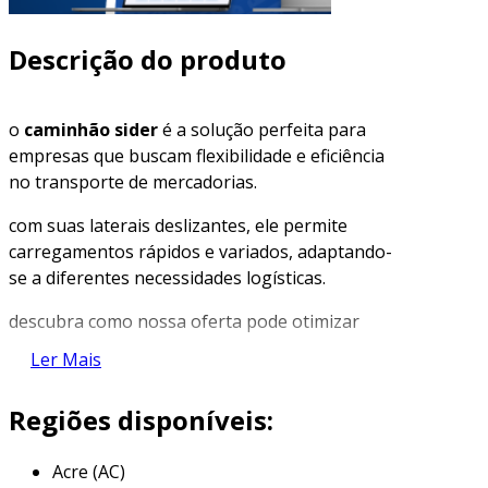
Descrição do produto
o
caminhão sider
é a solução perfeita para
empresas que buscam flexibilidade e eficiência
no transporte de mercadorias.
com suas laterais deslizantes, ele permite
carregamentos rápidos e variados, adaptando-
se a diferentes necessidades logísticas.
descubra como nossa oferta pode otimizar
suas operações e fortalecer sua
Ler Mais
competitividade.
Regiões disponíveis:
principais características do
caminhão sider
Acre (AC)
o caminhão sider é conhecido por suas
laterais