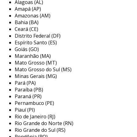
Alagoas (AL)
deslizantes
, facilitando o processo de carga e
Amapá (AP)
descarga.
Amazonas (AM)
Bahia (BA)
esta característica não apenas aumenta a
Ceará (CE)
flexibilidade operacional
, mas também
Distrito Federal (DF)
permite o transporte de diferentes volumes de
Espírito Santo (ES)
mercadorias, adaptando-se às necessidades do
Goiás (GO)
Maranhão (MA)
negócio.
Mato Grosso (MT)
além disso, seu
chassi reforçado
é projetado
Mato Grosso do Sul (MS)
para suportar condições adversas, garantindo
Minas Gerais (MG)
Pará (PA)
durabilidade e reduzindo a necessidade de
Paraíba (PB)
reparos frequentes.
Paraná (PR)
combinando inovação e resistência
Pernambuco (PE)
Piauí (PI)
o sider oferece
excelente custo-benefício
,
Rio de Janeiro (RJ)
contribuindo para a redução de despesas
Rio Grande do Norte (RN)
operacionais e a otimização do tempo.
Rio Grande do Sul (RS)
Rondônia (RO)