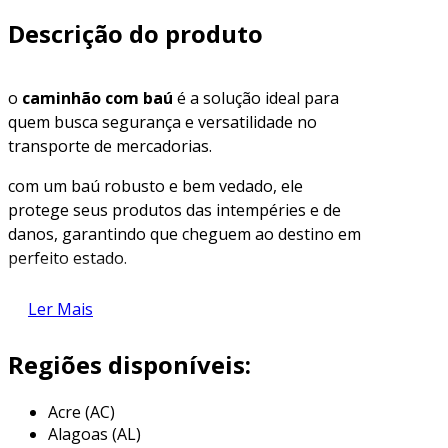
Descrição do produto
o
caminhão com baú
é a solução ideal para
quem busca segurança e versatilidade no
transporte de mercadorias.
com um baú robusto e bem vedado, ele
protege seus produtos das intempéries e de
danos, garantindo que cheguem ao destino em
perfeito estado.
descubra como esta opção pode otimizar suas
Ler Mais
operações logísticas e atender às diversas
necessidades do seu negócio.
Regiões disponíveis:
características do caminhão com baú
Acre (AC)
o
caminhão com baú
apresenta uma
Alagoas (AL)