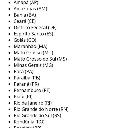
estrutura robusta, concebida para oferecer o
Amapá (AP)
máximo em proteção e durabilidade.
Amazonas (AM)
Bahia (BA)
sua
construção em aço galvanizado
é
Ceará (CE)
resistente à corrosão, assegurando uma vida
Distrito Federal (DF)
útil prolongada e menos necessidade de
Espírito Santo (ES)
manutenção.
Goiás (GO)
Maranhão (MA)
com dimensões versáteis, ele se adapta
Mato Grosso (MT)
facilmente a diferentes tipos de carga, desde
Mato Grosso do Sul (MS)
mercadorias sensíveis até equipamentos
Minas Gerais (MG)
Pará (PA)
pesados, proporcionando
flexibilidade e
Paraíba (PB)
eficiência
no transporte.
Paraná (PR)
além disso, o sistema de suspensão reforçada
Pernambuco (PE)
Piauí (PI)
permite uma viagem mais suave, protegendo
Rio de Janeiro (RJ)
tanto a carga quanto o próprio veículo de
Rio Grande do Norte (RN)
danos causados por terrenos irregulares.
Rio Grande do Sul (RS)
vantagens do uso de caminhão com
Rondônia (RO)
Roraima (RR)