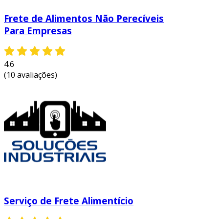
garantimos o
monitoramento contínuo
e a
garantia de conformidade com
Frete de Alimentos Não Perecíveis
regulamentações, aumentando a confiança nas
Para Empresas
operações e reduzindo o risco de perdas
financeiras.
4.6
(10 avaliações)
Serviço de Frete Alimentício