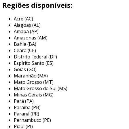
Regiões disponíveis:
principais recursos do serviço de
frete
Acre (AC)
nosso serviço de
frete de alimentos não
Alagoas (AL)
perecíveis
oferece uma combinação única de
Amapá (AP)
tecnologia de ponta e expertise logística.
Amazonas (AM)
Bahia (BA)
com
monitoramento em tempo real
, você
Ceará (CE)
tem total visibilidade da sua carga, garantindo
Distrito Federal (DF)
melhor planejamento e resposta rápida a
Espírito Santo (ES)
imprevistos.
Goiás (GO)
Maranhão (MA)
além disso, nossa
equipamento de
Mato Grosso (MT)
refrigeração
avançado assegura que a
Mato Grosso do Sul (MS)
temperatura ideal seja mantida durante toda a
Minas Gerais (MG)
Pará (PA)
jornada, preservando a qualidade dos produtos
Paraíba (PB)
e minimizando perdas.
Paraná (PR)
utilizamos
rotas otimizadas
para assegurar
Pernambuco (PE)
Piauí (PI)
entregas mais rápidas, resultando em