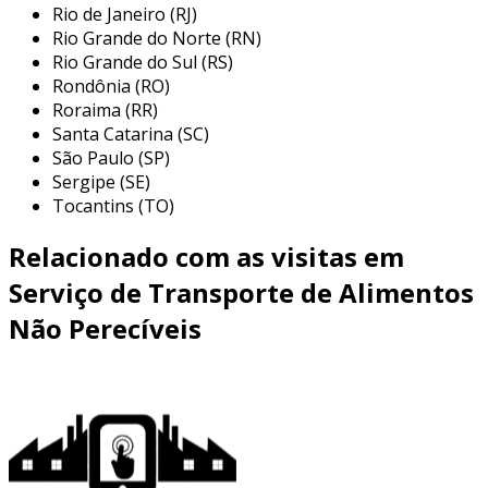
Rio de Janeiro (RJ)
processos mais eficientes e economia de custos
Rio Grande do Norte (RN)
para a sua empresa.
Rio Grande do Sul (RS)
vantagens do transporte seguro
Rondônia (RO)
Roraima (RR)
investir em
transporte seguro
para alimentos
Santa Catarina (SC)
não perecíveis é essencial para proteger seu
São Paulo (SP)
Sergipe (SE)
estoque e garantir a integridade dos produtos.
Tocantins (TO)
nossos veículos são equipados com
sistemas
Relacionado com as visitas em
de segurança avançados
, incluindo travas
eletrônicas e monitoramento por gps, que
Serviço de Transporte de Alimentos
ajudam a prevenir furtos e extravios.
Não Perecíveis
além disso, a capacitação contínua dos
motoristas assegura práticas de condução que
minimizam riscos de danos
durante o
transporte, mantendo o foco na entrega
perfeita e na satisfação do cliente.