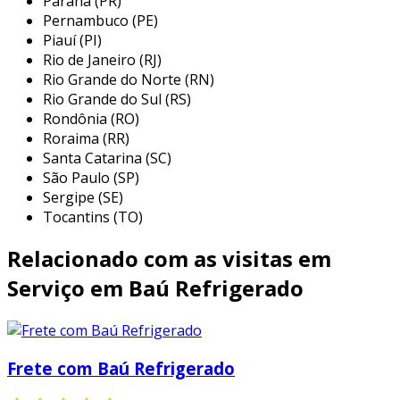
Paraná (PR)
economizando energia
e assegurando que
Pernambuco (PE)
Piauí (PI)
seus produtos permaneçam na temperatura
Rio de Janeiro (RJ)
ideal durante todo o transporte.
Rio Grande do Norte (RN)
assim, sua empresa pode esperar
operações
Rio Grande do Sul (RS)
Rondônia (RO)
mais eficientes
e
maior satisfação do
Roraima (RR)
cliente
.
Santa Catarina (SC)
vantagens do transporte refrigerado
São Paulo (SP)
Sergipe (SE)
o
transporte refrigerado
traz inúmeras
Tocantins (TO)
vantagens para o setor alimentar, garantindo
Relacionado com as visitas em
que as mercadorias sejam entregues em
perfeitas condições.
Serviço em Baú Refrigerado
graças à sua eficiência térmica superior, os
baús refrigerados mantêm a temperatura
uniforme, minimizando o risco de deterioração
Frete com Baú Refrigerado
dos produtos.