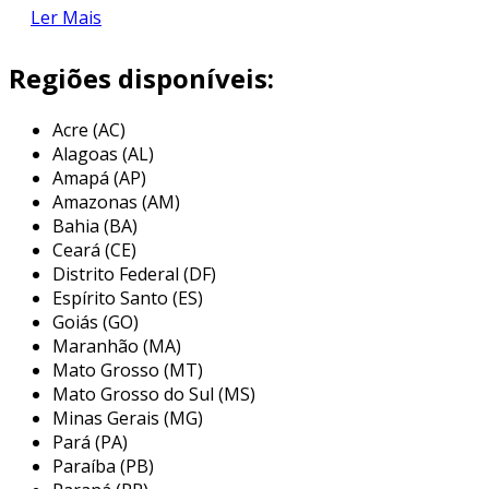
cliente.
Ler Mais
descubra como nosso transporte pode
Regiões disponíveis:
beneficiar seu negócio.
características do baú refrigerado
Acre (AC)
Alagoas (AL)
fabricados com os melhores materiais, nossos
Amapá (AP)
baús refrigerados garantem
resistência e
Amazonas (AM)
durabilidade excepcionais
.
Bahia (BA)
Ceará (CE)
a construção em aço inoxidável não só resiste à
Distrito Federal (DF)
corrosão, mas também suporta condições
Espírito Santo (ES)
adversas, assegurando
menos substituições
Goiás (GO)
Maranhão (MA)
e, consequentemente,
redução nos custos
Mato Grosso (MT)
totais de operação
.
Mato Grosso do Sul (MS)
tecnologia de isolamento térmico
Minas Gerais (MG)
Pará (PA)
a tecnologia de isolamento térmico avançada
Paraíba (PB)
preserva a temperatura interna,