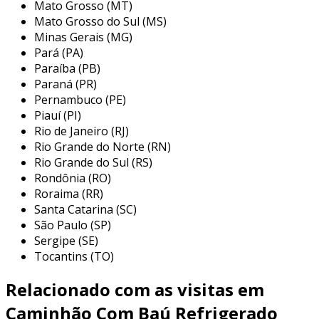
Mato Grosso (MT)
assegurando que seu carregamento
Mato Grosso do Sul (MS)
permaneça nas condições ideais durante todo o
Minas Gerais (MG)
percurso.
Pará (PA)
Paraíba (PB)
além disso,
compressores de potência
Paraná (PR)
ajustável
permitem que o consumo de energia
Pernambuco (PE)
seja otimizado conforme a carga transportada.
Piauí (PI)
Rio de Janeiro (RJ)
cada elemento desses caminhões é projetado
Rio Grande do Norte (RN)
para
maximizar a eficiência operacional
,
Rio Grande do Sul (RS)
resultando em menor custo total de operação e
Rondônia (RO)
maior tempo de atividade para sua frota.
Roraima (RR)
Santa Catarina (SC)
vantagens do uso de caminhões
São Paulo (SP)
refrigerados
Sergipe (SE)
Tocantins (TO)
a utilização de
caminhões refrigerados
traz
inúmeras vantagens para operações logísticas
Relacionado com as visitas em
exigentes. a capacidade de
manter a
integridade dos produtos em temperaturas
Caminhão Com Baú Refrigerado