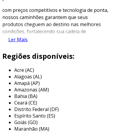
com preços competitivos e tecnologia de ponta,
nossos caminhões garantem que seus
produtos cheguem ao destino nas melhores
condições, fortalecendo sua cadeia de
suprimentos e reduzindo riscos de perda.
Ler Mais
descubra como nossa oferta pode beneficiar
Regiões disponíveis:
seu negócio em 2023.
características do caminhão
Acre (AC)
refrigerado
Alagoas (AL)
Amapá (AP)
os
caminhões refrigerados
são equipados
Amazonas (AM)
com tecnologia de ponta para garantir o
Bahia (BA)
Ceará (CE)
transporte seguro de produtos sensíveis à
Distrito Federal (DF)
temperatura.
Espírito Santo (ES)
o isolamento térmico de alta eficiência
Goiás (GO)
Maranhão (MA)
minimiza a perda de temperatura
,