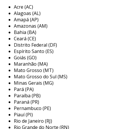
alimentício
Acre (AC)
Alagoas (AL)
optar pelo nosso
serviço de transporte
Amapá (AP)
alimentício
é garantir eficiência e segurança
Amazonas (AM)
em todas as etapas da logística.
Bahia (BA)
Ceará (CE)
nossa infraestrutura robusta é projetada para
Distrito Federal (DF)
manter a integridade dos produtos
Espírito Santo (ES)
alimentícios, minimizando perdas e
Goiás (GO)
maximizando a frescura durante todo o
Maranhão (MA)
percurso.
Mato Grosso (MT)
Mato Grosso do Sul (MS)
a
tecnologia avançada de monitoramento
Minas Gerais (MG)
permite ajustes automáticos de temperatura e
Pará (PA)
condições ambientais, assegurando que cada
Paraíba (PB)
entrega ocorra nas melhores condições
Paraná (PR)
possíveis.
Pernambuco (PE)
Piauí (PI)
essa precisão operacional resulta em menos
Rio de Janeiro (RJ)
desperdício e maior satisfação do cliente, além
Rio Grande do Norte (RN)